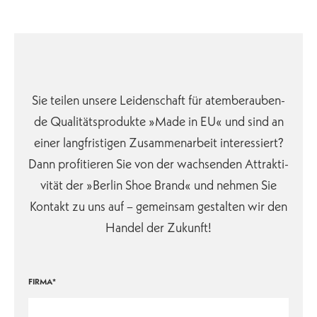
Sie tei­len un­se­re Lei­den­schaft für atem­be­rau­ben­
de Qua­li­täts­pro­duk­te »Made in EU« und sind an
ei­ner lang­fris­ti­gen Zu­sam­men­ar­beit in­te­res­siert?
Dann pro­fi­tie­ren Sie von der wach­sen­den At­trak­ti­
vi­tät der »Berlin Shoe Brand« und neh­men Sie
Kon­takt zu uns auf – ge­mein­sam ge­stal­ten wir den
Han­del der Zu­kunft!
FIRMA*