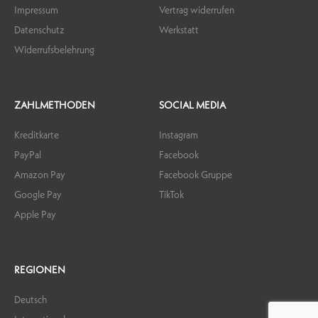
Impressum
Vertrag widerrufen
Datenschutz
Werkstatt
Widerrufsbelehrung
ZAHLMETHODEN
SOCIAL MEDIA
Kreditkarte
Instagram
PayPal
Facebook
Amazon Pay
Facebook Gruppe
Google Pay
TikTok
Apple Pay
REGIONEN
Deutsch