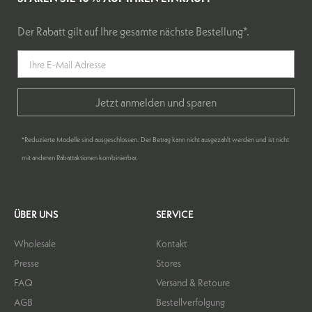
Der Rabatt gilt auf Ihre gesamte nächste Bestellung*.
Jetzt anmelden und sparen
*Reduzierte Modelle sind ausgeschlossen. Der Betrag kann nicht ausgezahlt werden und ist nicht
mit anderen Rabattaktionen kombinierbar.
ÜBER UNS
SERVICE
Wholesale
Kontakt
Presse
Stores
FAQ
Versand & Retoure
AGB
Bestellverfolgung